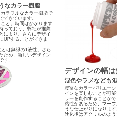
うなカラー樹脂
たカラフルなカラー樹脂で
でできています。
うこと。時間はかかります
持っており、弊社が推薦
とにより、さらにデザイ
にUPすることができま
性とは無縁の1液性。さら
たため、新しいデザイン
です。
デザインの幅は
混色やラメなども
豊富なカラーバリエーシ
インを楽しむことが可能
ラーを創作することがで
粘性があるため、マーブ
うな仕上がりになります
硬化後はアクリルのよう