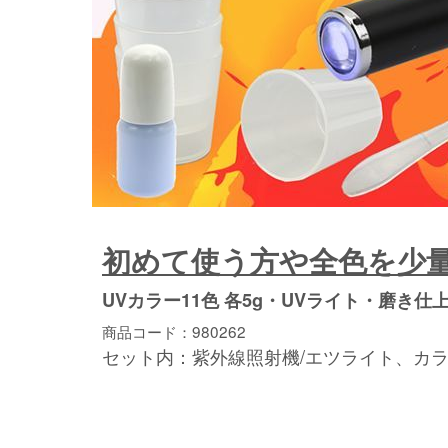
初めて使う方や全色を少
UVカラー11色 各5g・UVライト・磨き仕
商品コード：980262
セット内：紫外線照射機/エツライト、カラメ